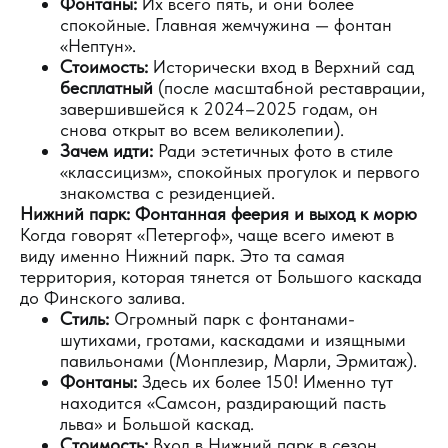
Фонтаны:
Их всего пять, и они более
спокойные. Главная жемчужина — фонтан
«Нептун».
Стоимость:
Исторически вход в Верхний сад
бесплатный
(после масштабной реставрации,
завершившейся к 2024–2025 годам, он
снова открыт во всем великолепии).
Зачем идти:
Ради эстетичных фото в стиле
«классицизм», спокойных прогулок и первого
знакомства с резиденцией.
Нижний парк: Фонтанная феерия и выход к морю
Когда говорят «Петергоф», чаще всего имеют в
виду именно Нижний парк. Это та самая
территория, которая тянется от Большого каскада
до Финского залива.
Стиль:
Огромный парк с фонтанами-
шутихами, гротами, каскадами и изящными
павильонами (Монплезир, Марли, Эрмитаж).
Фонтаны:
Здесь их более 150! Именно тут
находится «Самсон, раздирающий пасть
льва» и Большой каскад.
Стоимость:
Вход в Нижний парк в сезон