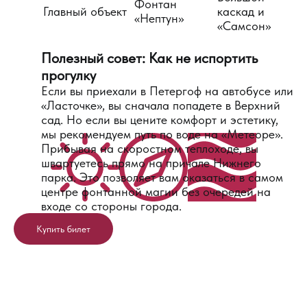
Фонтан
Главный объект
каскад и
«Нептун»
«Самсон»
Полезный совет: Как не испортить
прогулку
Если вы приехали в Петергоф на автобусе или
«Ласточке», вы сначала попадете в Верхний
сад. Но если вы цените комфорт и эстетику,
мы рекомендуем путь по воде на «Метеоре».
Прибывая на скоростном теплоходе, вы
швартуетесь прямо на причале Нижнего
парка. Это позволяет вам оказаться в самом
центре фонтанной магии без очередей на
входе со стороны города.
Купить билет