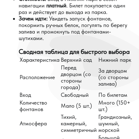
навигации
платный
. Билет покупается один
раз и действует до выхода из парка.
Зачем идти:
Увидеть запуск фонтанов,
покормить ручных белок, погулять по берегу
залива и промокнуть под фонтанами-
шутихами.
Сводная таблица для быстрого выбора
Характеристика
Верхний сад
Нижний парк
Перед
За дворцом
дворцом (со
Расположение
(со стороны
стороны
залива)
города)
Вход
Свободный
По билетам
Количество
Много (150+
Мало (5 шт.)
фонтанов
шт.)
Тихий,
Грандиозный,
Атмосфера
камерный,
шумный,
симметричный
морской
Большой