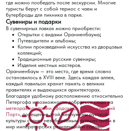
где можно пообедать после экскурсии. Многие
туристы берут с собой термос с чаем и
бутерброды для пикника в парке.
Сувениры и подарки
В сувенирных лавках можно приобрести:
Открытки с видами Ораниенбаума
;
Путеводители и альбомы;
Копии произведений искусства из дворцовых
коллекций;
Традиционные русские сувениры;
Изделия местных мастеров.
Ораниенбаум — это место, где время словно
остановилось в XVIII веке. Здесь каждая аллея,
каждый павильон хранит память о великих
правителях и выдающихся архитекторах.
Благодаря удобному расположению относительно
Петергофа и возможности добраться сюда на
метеорах компании «
ВодоходЪ. Пассажирский
Порт
»
, посещение этой жемчужины русской
культуры станет незабываемым путешествием в
мир императорских резиденций и садово-