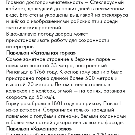
Главная достопримечательность — Стеклярусный
кабинет, дошедший до наших дней в неизменном
виде. Его стены украшены вышивкой из стекляруса
и шёлка с изображениями райских птиц среди
экзотических растений.
В дождливую погоду дворец может
приостанавливать работу для сохранности
интерьеров.
Павильон «Катальная горка»
Самое заметное строение в Верхнем парке —
павильон высотой 33 метра, построенный
Ринальди в 1766 году. К основному зданию была
пристроена горка длиной более 500 метров и
высотой 20 метров. Летом с неё катались в
колясках на колёсах, зимой — на санях, развивая
скорость до 50 км/ч.
Горку разобрали в 1801 году по приказу Павла I
из-за ветхости. Сохранился только нарядный
павильон с голубыми стенами, белыми колоннами
и более чем сотней декоративных ваз на фасаде.
Павильон «Каменное зало»
Построенный по проекту Растрелли в 1751 году,