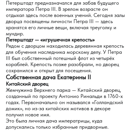
Петерштадт предназначался для забав будущего
императора Петра III. В зрелом возрасте он
отдыхал здесь после военных учений. Сегодня залы
дворца посвящены личности Петра III — здесь
хранятся его личные вещи, включая треуголку и
мундир.
Петерштадт — «игрушечная крепость»
Рядом с дворцом находилась деревянная крепость
для обучения наследника морскому делу. У Петра
III был собственный потешный флот из четырёх
кораблей. Крепость позже разобрали, но дворец
сохранился и открыт для посещения.
Собственная дача Екатерины II
Китайский дворец
Жемчужина Верхнего парка — Китайский дворец,
созданный по проекту Антонио Ринальди в 1760-х
годах. Первоначально он назывался «Голландский
домик», но из-за китайских мотивов в декоре
получил новое имя.
Это была личная дача императрицы, куда
допускались только избранные придворные.