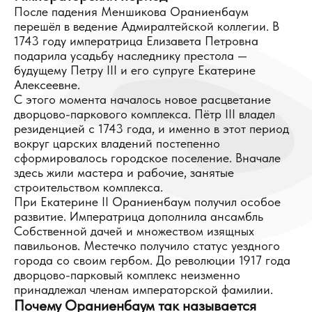
После падения Меншикова Ораниенбаум
перешёл в ведение Адмиралтейской коллегии. В
1743 году императрица Елизавета Петровна
подарила усадьбу наследнику престола —
будущему Петру III и его супруге Екатерине
Алексеевне.
С этого момента началось новое расцветание
дворцово-паркового комплекса. Пётр III владел
резиденцией с 1743 года, и именно в этот период
вокруг царских владений постепенно
сформировалось городское поселение. Вначале
здесь жили мастера и рабочие, занятые
строительством комплекса.
При Екатерине II Ораниенбаум получил особое
развитие. Императрица дополнила ансамбль
Собственной дачей и множеством изящных
павильонов. Местечко получило статус уездного
города со своим гербом. До революции 1917 года
дворцово-парковый комплекс неизменно
принадлежал членам императорской фамилии.
Почему Ораниенбаум так называется