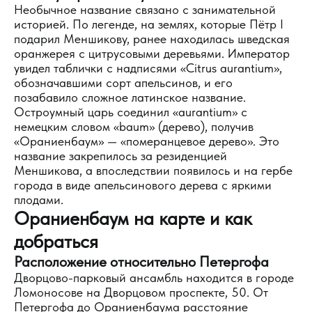
Необычное название связано с занимательной
историей. По легенде, на землях, которые Пётр I
подарил Меншикову, ранее находилась шведская
оранжерея с цитрусовыми деревьями. Император
увидел таблички с надписями «Citrus aurantium»,
обозначавшими сорт апельсинов, и его
позабавило сложное латинское название.
Остроумный царь соединил «aurantium» с
немецким словом «baum» (дерево), получив
«Ораниенбаум» — «померанцевое дерево». Это
название закрепилось за резиденцией
Меншикова, а впоследствии появилось и на гербе
города в виде апельсинового дерева с яркими
плодами.
Ораниенбаум на карте и как
добраться
Расположение относительно Петергофа
Дворцово-парковый ансамбль находится в городе
Ломоносове на Дворцовом проспекте, 50. От
Петергофа до Ораниенбаума расстояние