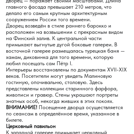
дворец — поражает своими масштабами. Длина
главного фасада превышает 210 метров, что
делало его самым крупным архитектурным
сооружением России того времени.
Дворец возведён в стиле раннего барокко и
расположен на возвышении с прекрасным видом
на Финский залив. К центральной части
примыкают выгнутые дугой боковые галереи. В
восточной галерее размещалась турецкая баня —
хамам, диковинка для того времени, которую
любил посещать сам Пётр I.
Интерьеры восстановлены по документам XVII-XIX
веков. Посетители могут увидеть Малиновую
гостиную, опочивальню, столовую. Здесь
представлены коллекции старинного фарфора,
живописи и гравюр. Стены украшают портреты
знатных особ, некогда живших в этих покоях.
ВНИМАНИЕ!
Посещение дворца осуществляется
по сеансам в определённое время, указанное в
билете.
Церковный павильон
К западной галерее примыкает церковный