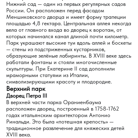
Нижний сад — один из первых регулярных садов
России. Он расположен перед фасадом
Меншиковского дворца и имеет форму трапеции
площадью 4,8 гектара. Центральная аллея некогда
вела от главного входа во дворец к воротам, от
которых начинался канал длиной почти километр.
Парк украшают высокие туи вдоль аллей и боскеты
— стены из подстриженных кустарников,
образующие зелёные лабиринты. В XVIII веке здесь
работали фонтаны и стояли многочисленные
скульптуры. При Екатерине II сад дополнили
мраморными статуями из Италии,
символизирующими красоту и плодородие.
Верхний парк
Дворец Петра III
В верхней части парка Ораниенбаума
расположен дворец, построенный в 1758-1762
годах итальянским архитектором Антонио
Ринальди. Это была «потешная крепость» —
традиционное развлечение для княжеских детей
XVIII века.