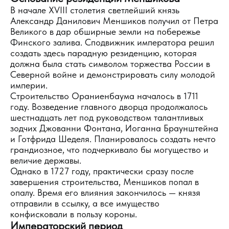
В начале XVIII столетия светлейший князь
Александр Данилович Меншиков получил от Петра
Великого в дар обширные земли на побережье
Финского залива. Сподвижник императора решил
создать здесь парадную резиденцию, которая
должна была стать символом торжества России в
Северной войне и демонстрировать силу молодой
империи.
Строительство Ораниенбаума началось в 1711
году. Возведение главного дворца продолжалось
шестнадцать лет под руководством талантливых
зодчих Джованни Фонтана, Иоганна Браунштейна
и Готфрида Шеделя. Планировалось создать нечто
грандиозное, что подчеркивало бы могущество и
величие державы.
Однако в 1727 году, практически сразу после
завершения строительства, Меншиков попал в
опалу. Время его влияния закончилось — князя
отправили в ссылку, а все имущество
конфисковали в пользу короны.
Императорский период