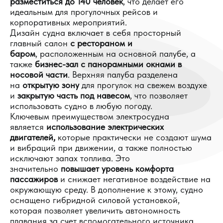
разместиться до 140 человек
, что делает его
идеальным для прогулочных рейсов и
корпоративных мероприятий.
Дизайн судна включает в себя просторный
главный салон
с рестораном и
баром
, расположенным на основной палубе, а
также
бизнес-зал с панорамными окнами в
носовой части
. Верхняя палуба разделена
на
открытую зону
для прогулок на свежем воздухе
и
закрытую часть под навесом
, что позволяет
использовать судно в любую погоду.
Ключевым преимуществом электросудна
является
использование электрических
двигателей,
которые практически не создают шума
и вибраций при движении, а также полностью
исключают запах топлива. Это
значительно
повышает уровень комфорта
пассажиров
и снижает негативное воздействие на
окружающую среду. В дополнение к этому, судно
оснащено гибридной силовой установкой,
которая позволяет увеличить автономность
плавания за счет вспомогательного источника